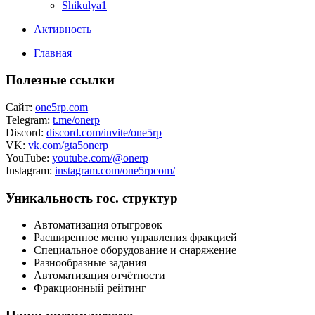
Shikulya1
Активность
Главная
Полезные ссылки
Сайт:
one5rp.com
Telegram:
t.me/onerp
Discord:
discord.com/invite/one5rp
VK:
vk.com/gta5onerp
YouTube:
youtube.com/@onerp
Instagram:
instagram.com/one5rpcom/
Уникальность гос. структур
Автоматизация отыгровок
Расширенное меню управления фракцией
Специальное оборудование и снаряжение
Разнообразные задания
Автоматизация отчётности
Фракционный рейтинг